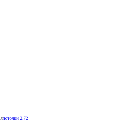
ая
потолки 2,72