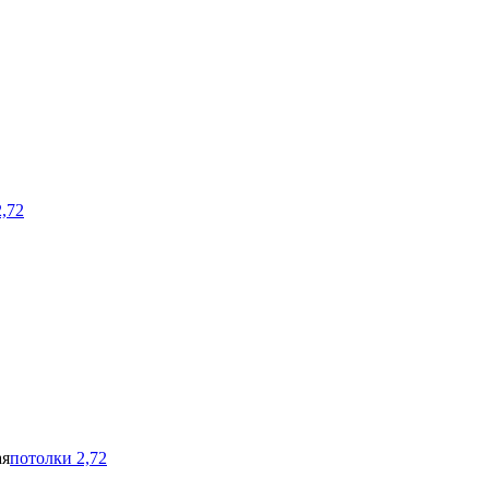
,72
ая
потолки 2,72