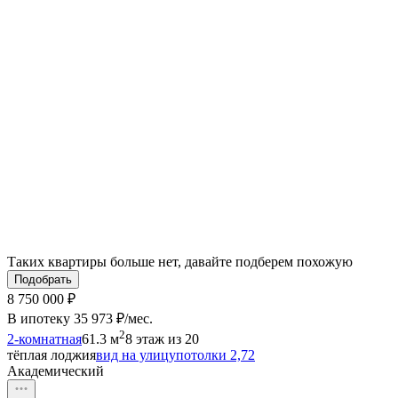
Таких квартиры больше нет, давайте подберем похожую
Подобрать
8 750 000 ₽
В ипотеку
35 973 ₽/мес
.
2
2-комнатная
61.3 м
8 этаж из 20
тёплая лоджия
вид на улицу
потолки 2,72
Академический