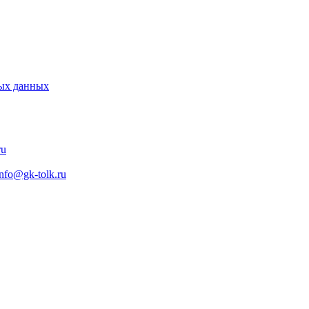
ных данных
ru
info@gk-tolk.ru