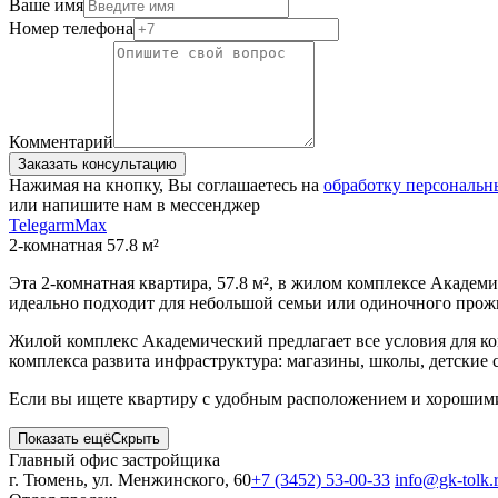
Ваше имя
Номер телефона
Комментарий
Заказать консультацию
Нажимая на кнопку, Вы соглашаетесь на
обработку персональ
или напишите нам в мессенджер
Telegarm
Max
2-комнатная 57.8 м²
Эта 2-комнатная квартира, 57.8 м², в жилом комплексе Академ
идеально подходит для небольшой семьи или одиночного прожи
Жилой комплекс Академический предлагает все условия для к
комплекса развита инфраструктура: магазины, школы, детские
Если вы ищете квартиру с удобным расположением и хорошими 
Показать ещё
Скрыть
Главный офис застройщика
г. Тюмень, ул. Менжинского, 60
+7 (3452) 53-00-33
info@gk-tolk.