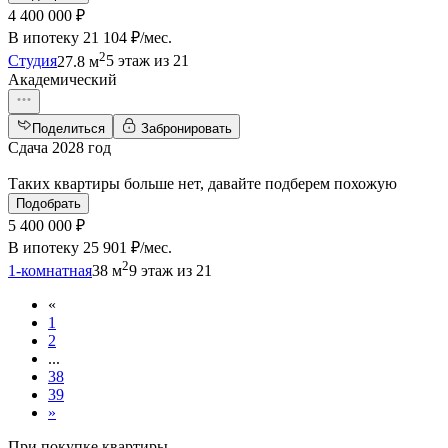
4 400 000 ₽
В ипотеку
21 104 ₽/мес
.
2
Студия
27.8 м
5 этаж из 21
Академический
Поделиться
Забронировать
Сдача 2028 год
Таких квартиры больше нет, давайте подберем похожую
Подобрать
5 400 000 ₽
В ипотеку
25 901 ₽/мес
.
2
1-комнатная
38 м
9 этаж из 21
«
1
2
...
38
39
»
При покупке квартиры