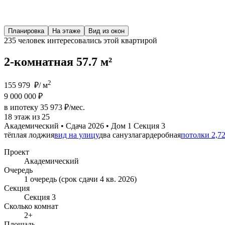
Планировка
На этаже
Вид из окон
235 человек
интересовались этой квартирой
2-комнатная 57.7 м²
2
155 979 ₽/ м
9 000 000 ₽
в ипотеку 35 973 ₽/мес.
18 этаж из 25
Академический • Сдача 2026 • Дом 1 Секция 3
тёплая лоджия
вид на улицу
два санузла
гардеробная
потолки 2,7
Проект
Академический
Очередь
1 очередь (срок сдачи 4 кв. 2026)
Секция
Секция 3
Сколько комнат
2+
Площадь