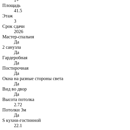
1+
Площадь
41.5
Этаж
3
Срок сдачи
2026
Мастер-спальня
Да
2 санузла
Да
Гардеробная
Да
Постирочная
Да
Окна на разные стороны света
Да
Вид во двор
Да
Высота потолка
2.72
Потолки 3м
Да
S кухни-гостинной
22.1